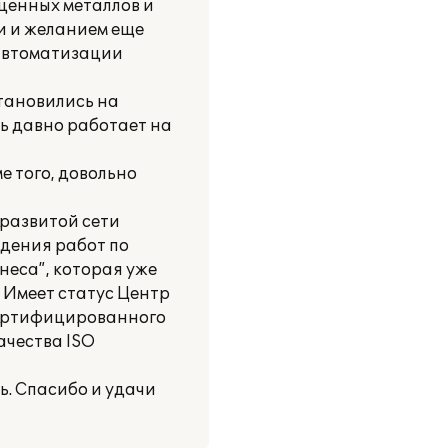
ценных металлов и
и и желанием еще
автоматизации
тановились на
ь давно работает на
е того, довольно
 развитой сети
едения работ по
неса”, которая уже
 Имеет статус Центр
сертифицированного
ачества ISO
ь. Спасибо и удачи