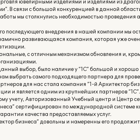
орговля ювелирными изделиями и изделиями из драго
и”. В связи с большой конкуренцией в данной област
работы мы столкнулись необходимостью проведения 
его последующего внедрения в нашей компании мы ос
динамично развивающаяся компания, которая уже очен
атизации.
нальные, с отличным механизмом обновления и, кром
рганизациями.
анный выбор, было наличие у “1С” большой и хорошо
о нам выбрать самого подходящего партнера для пров
тнеров для нас стала компания “1-й Архитектор биз
ции и является одним из крупнейших партнеров “1С”.
ому учету, Авторизованный Учебный центр и Центр 
изнеса” сертифицирован по международной системе к
 гарантии качества предоставляемых услуг.
ектор бизнеса” довольны и намеренны его продолжит