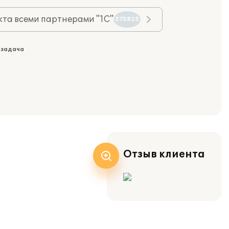
та всеми партнерами "1С"
575825
 задача
Отзыв клиента