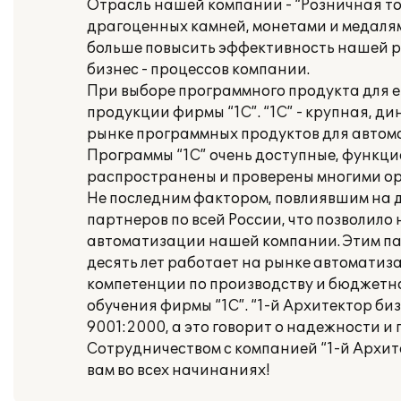
Отрасль нашей компании - “Розничная т
драгоценных камней, монетами и медалям
больше повысить эффективность нашей 
бизнес - процессов компании.
При выборе программного продукта для 
продукции фирмы “1С”. “1С” - крупная, 
рынке программных продуктов для автом
Программы “1С” очень доступные, функцио
распространены и проверены многими о
Не последним фактором, повлиявшим на д
партнеров по всей России, что позволил
автоматизации нашей компании. Этим пар
десять лет работает на рынке автоматиза
компетенции по производству и бюджетн
обучения фирмы “1С”. “1-й Архитектор б
9001:2000, а это говорит о надежности и
Сотрудничеством с компанией “1-й Архит
вам во всех начинаниях!