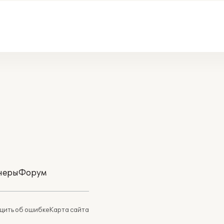
неры
Форум
ить об ошибке
Карта сайта