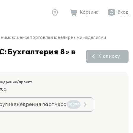
Корзина
Вход
, занимающейся торговлей ювелирными изделиями
С:Бухгалтерия 8» в
К списку
недрение/проект
еса
ругие внедрения партнера
20098