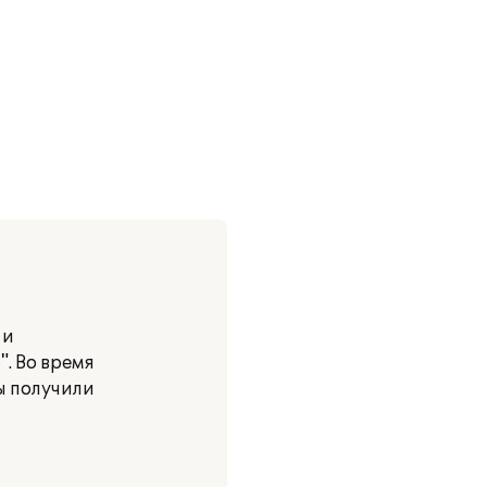
 и
. Во время
ы получили