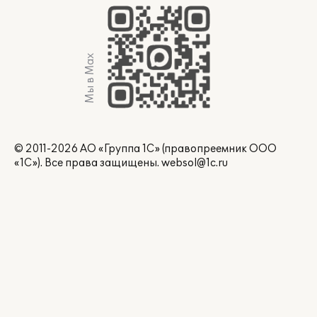
Мы в Max
© 2011-2026 АО «Группа 1С» (правопреемник ООО
«1С»). Все права защищены.
websol@1c.ru