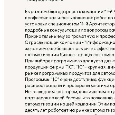
Выражаем благодарность компании “1-й А
профессиональное выполнение работ по в
установки специалистом “1-й Архитектор
подробные консультации по вопросам раб
Признательны ему за грамотную и профе
Отрасль нашей компании - “Информационн
желанием еще больше повысить эффектив
автоматизации бизнес - процессов компа
При выборе программного продукта для 
продукции фирмы “1С”. “1С” - крупная, 
рынке программных продуктов для автом
Программы “1С” очень доступные, функцио
распространены и проверены многими о
Не последним фактором, повлиявшим на д
партнеров по всей России, что позволил
автоматизации нашей компании. Этим пар
десять лет работает на рынке автоматиза