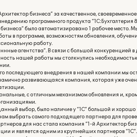
рхитектор бизнеса” за качественное, своевременное
недрению программного продукта “1С:Бухгалтерия 8"
 бизнеса” было автоматизировано 1 рабочее место. М
оты в программе, возможностям обновления, обучени
ссиональную работу.
ные агентства”. В связи с большой конкуренцией в
ность нашей работы мы столкнулись необходимость
нии.
его последующего внедрения в нашей компании мы ос
динамично развивающаяся компания, которая уже очен
атизации.
нальные, с отличным механизмом обновления и, кром
рганизациями.
анный выбор, было наличие у “1С” большой и хорошо
о нам выбрать самого подходящего партнера для пров
тнеров для нас стала компания “1-й Архитектор биз
ции и является одним из крупнейших партнеров “1С”.