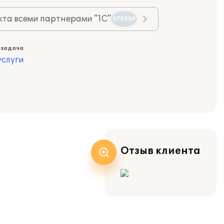
та всеми партнерами "1С"
575930
 задача
слуги
Отзыв клиента