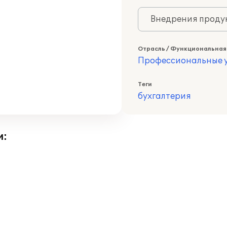
Внедрения продук
Отрасль / Функциональная
Профессиональные у
Теги
бухгалтерия
и: