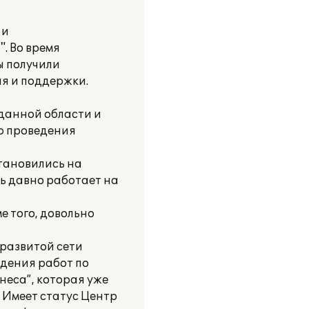
 и
. Во время
ы получили
я и поддержки.
 данной области и
ю проведения
тановились на
ь давно работает на
е того, довольно
 развитой сети
едения работ по
неса”, которая уже
 Имеет статус Центр