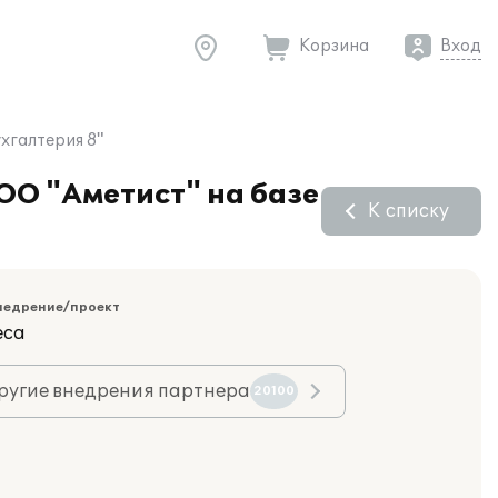
Корзина
Вход
хгалтерия 8"
ОО "Аметист" на базе
К списку
недрение/проект
еса
ругие внедрения партнера
20100