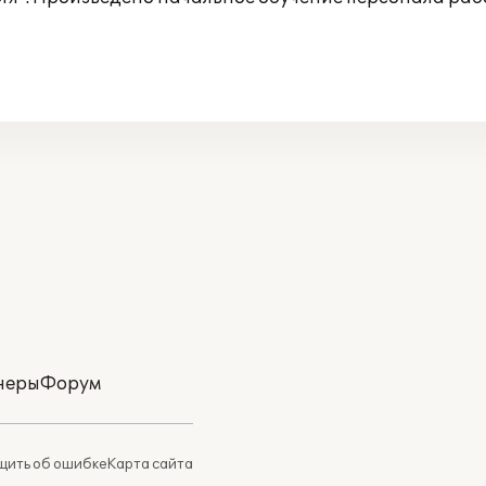
неры
Форум
ить об ошибке
Карта сайта