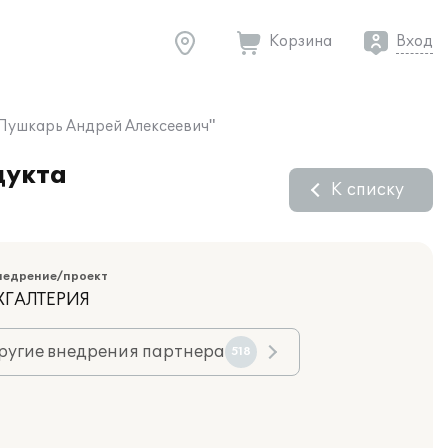
Корзина
Вход
 Пушкарь Андрей Алексеевич"
дукта
К списку
недрение/проект
ХГАЛТЕРИЯ
ругие внедрения партнера
518