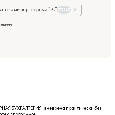
та всеми партнерами "1С"
575825
 задача
РНАЯ БУХГАЛТЕРИЯ" внедрена практически без
те с программой.