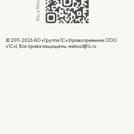
Мы в Max
© 2011-2026 АО «Группа 1С» (правопреемник ООО
«1С»). Все права защищены.
websol@1c.ru