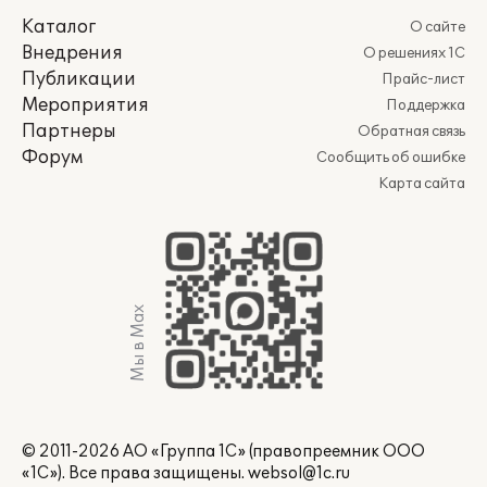
Каталог
О сайте
Внедрения
О решениях 1С
Публикации
Прайс-лист
Мероприятия
Поддержка
Партнеры
Обратная связь
Форум
Сообщить об ошибке
Карта сайта
Мы в Max
© 2011-2026 АО «Группа 1С» (правопреемник ООО
«1С»). Все права защищены.
websol@1c.ru