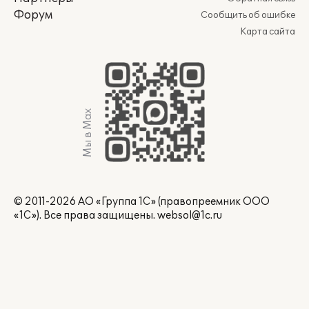
Форум
Сообщить об ошибке
Карта сайта
Мы в Max
© 2011-2026 АО «Группа 1С» (правопреемник ООО
«1С»). Все права защищены.
websol@1c.ru