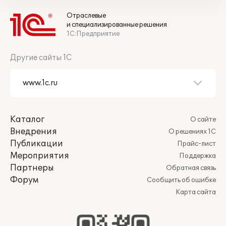
Отраслевые
и специализированные решения
1С:Предприятие
Другие сайты 1С
Каталог
О сайте
Внедрения
О решениях 1С
Публикации
Прайс-лист
Мероприятия
Поддержка
Партнеры
Обратная связь
Форум
Сообщить об ошибке
Карта сайта