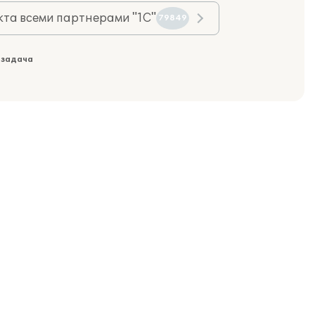
та всеми партнерами "1С"
79849
 задача