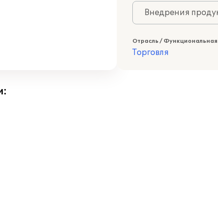
Внедрения продук
Отрасль / Функциональная
Торговля
и: