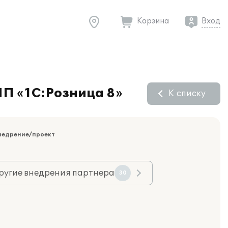
Корзина
Вход
П «1С:Розница 8»
К списку
недрение/проект
ругие внедрения партнера
30