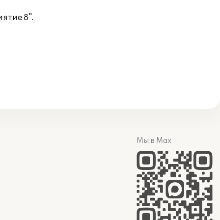
ятие 8".
Мы в Max