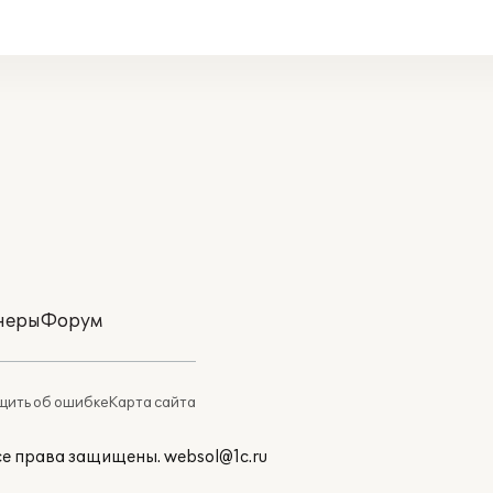
неры
Форум
ить об ошибке
Карта сайта
Все права защищены.
websol@1c.ru