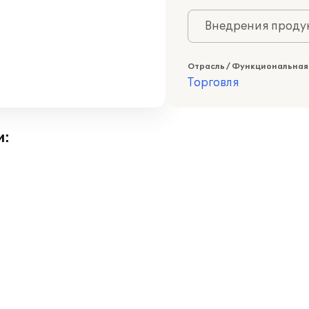
Внедрения продук
Отрасль / Функциональная
Торговля
и: