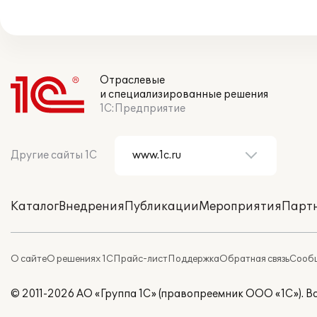
Отраслевые
и специализированные решения
1С:Предприятие
Другие сайты 1С
Каталог
Внедрения
Публикации
Мероприятия
Парт
О сайте
О решениях 1С
Прайс-лист
Поддержка
Обратная связь
Сообщ
© 2011-2026 АО «Группа 1С» (правопреемник ООО «1С»). 