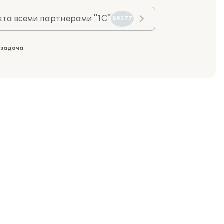
та всеми партнерами "1С"
89277
 задача