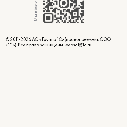
Мы в Max
© 2011-2026 АО «Группа 1С» (правопреемник ООО
«1С»). Все права защищены.
websol@1c.ru