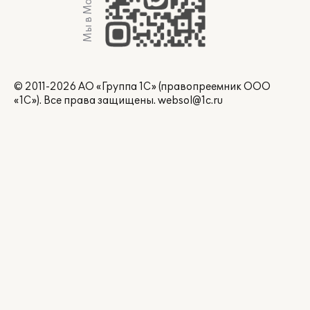
Мы в Max
© 2011-2026 АО «Группа 1С» (правопреемник ООО
«1С»). Все права защищены.
websol@1c.ru