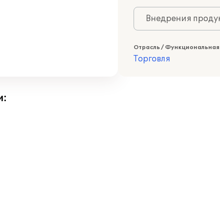
Внедрения продук
Отрасль / Функциональная
Торговля
и: