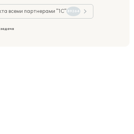
та всеми партнерами "1С"
89264
 задача