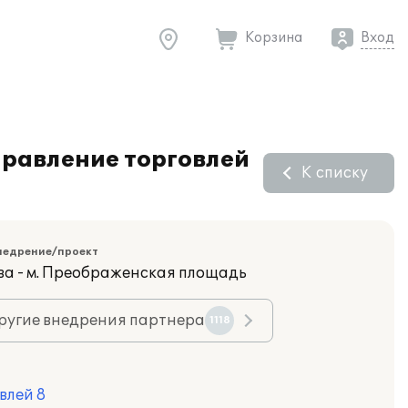
Корзина
Вход
правление торговлей
К списку
недрение/проект
ва - м. Преображенская площадь
ругие внедрения партнера
1118
влей 8