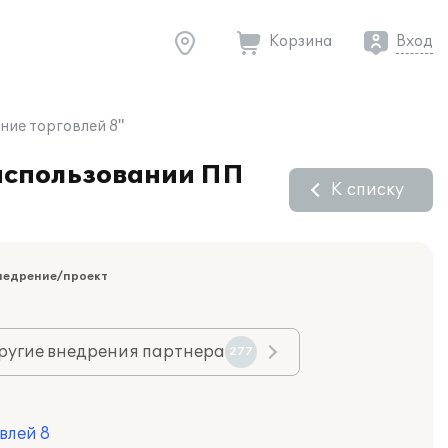
Корзина
Вход
ние торговлей 8"
 использовании ПП
К списку
недрение/проект
ругие внедрения партнера
277
влей 8