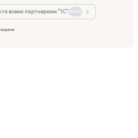
та всеми партнерами "1С"
89283
 задача