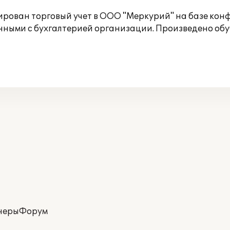
ован торговый учет в ООО "Меркурий" на базе конф
ными с бухгалтерией организации. Произведено обуч
неры
Форум