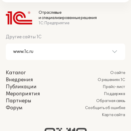
Отраслевые
и специализированные решения
1С:Предприятие
Другие сайты 1С
Каталог
О сайте
Внедрения
О решениях 1С
Публикации
Прайс-лист
Мероприятия
Поддержка
Партнеры
Обратная связь
Форум
Сообщить об ошибке
Карта сайта