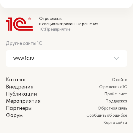
Отраслевые
и специализированные решения
1С:Предприятие
Другие сайты 1С
Каталог
О сайте
Внедрения
О решениях 1С
Публикации
Прайс-лист
Мероприятия
Поддержка
Партнеры
Обратная связь
Форум
Сообщить об ошибке
Карта сайта