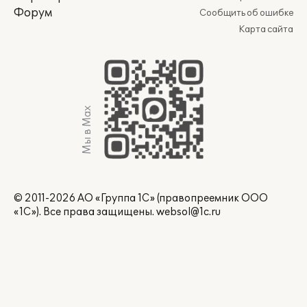
Форум
Сообщить об ошибке
Карта сайта
Мы в Max
© 2011-2026 АО «Группа 1С» (правопреемник ООО
«1С»). Все права защищены.
websol@1c.ru