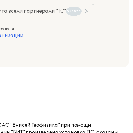
та всеми партнерами "1С"
575825
 задача
ганизации
 ОАО "Енисей Геофизика" при помощи
нии "БИТ" произведена установка ПО, оказаны