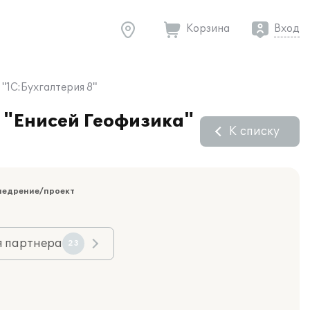
Корзина
Вход
"1С:Бухгалтерия 8"
 "Енисей Геофизика"
К списку
недрение/проект
я партнера
23