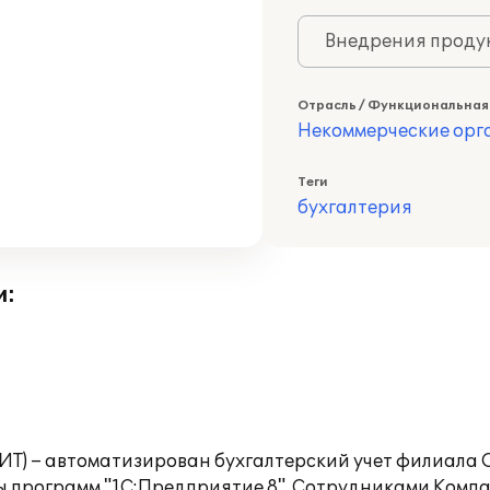
Внедрения продук
Отрасль / Функциональная
Некоммерческие ор
Теги
бухгалтерия
и:
БИТ) – автоматизирован бухгалтерский учет филиала
 программ "1С:Предприятие 8". Сотрудниками Компа