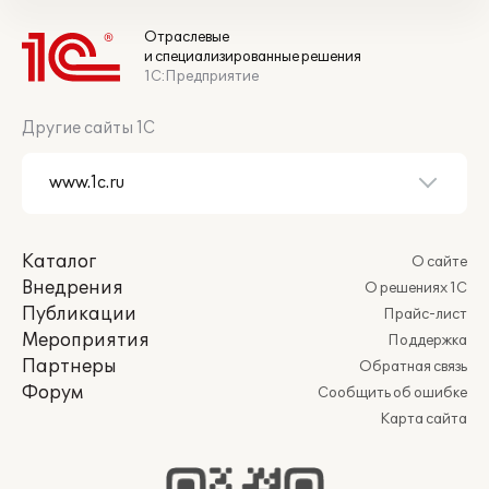
Отраслевые
и специализированные решения
1С:Предприятие
Другие сайты 1С
Каталог
О сайте
Внедрения
О решениях 1С
Публикации
Прайс-лист
Мероприятия
Поддержка
Партнеры
Обратная связь
Форум
Сообщить об ошибке
Карта сайта