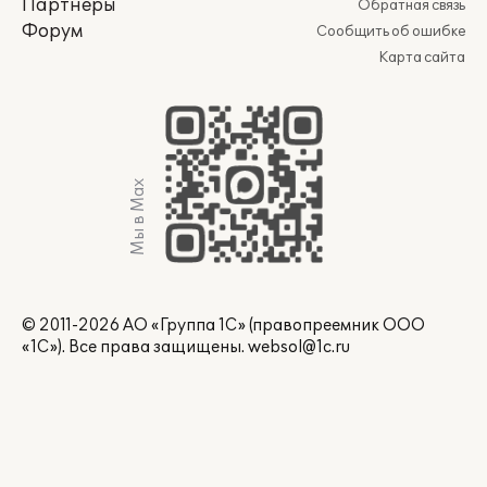
Партнеры
Обратная связь
Форум
Сообщить об ошибке
Карта сайта
Мы в Max
© 2011-2026 АО «Группа 1С» (правопреемник ООО
«1С»). Все права защищены.
websol@1c.ru