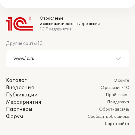
Отраслевые
и специализированные решения
1С:Предприятие
Другие сайты 1С
Каталог
О сайте
Внедрения
О решениях 1С
Публикации
Прайс-лист
Мероприятия
Поддержка
Партнеры
Обратная связь
Форум
Сообщить об ошибке
Карта сайта