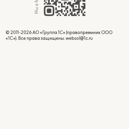
Мы в Max
© 2011-2026 АО «Группа 1С» (правопреемник ООО
«1С»). Все права защищены.
websol@1c.ru