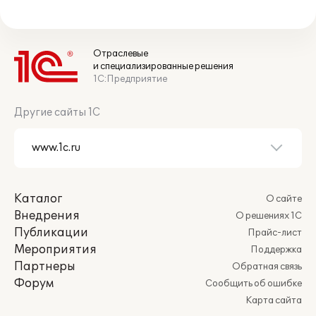
Отраслевые
и специализированные решения
1С:Предприятие
Другие сайты 1С
Каталог
О сайте
Внедрения
О решениях 1С
Публикации
Прайс-лист
Мероприятия
Поддержка
Партнеры
Обратная связь
Форум
Сообщить об ошибке
Карта сайта