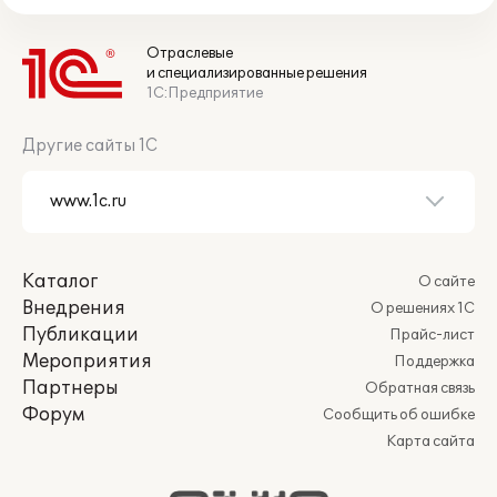
Отраслевые
и специализированные решения
1С:Предприятие
Другие сайты 1С
Каталог
О сайте
Внедрения
О решениях 1С
Публикации
Прайс-лист
Мероприятия
Поддержка
Партнеры
Обратная связь
Форум
Сообщить об ошибке
Карта сайта