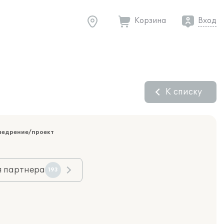
Корзина
Вход
К списку
недрение/проект
я партнера
193