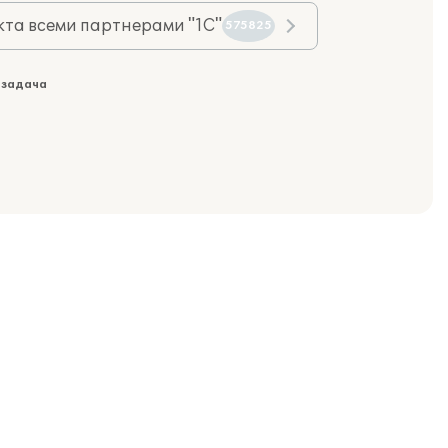
та всеми партнерами "1С"
575825
 задача