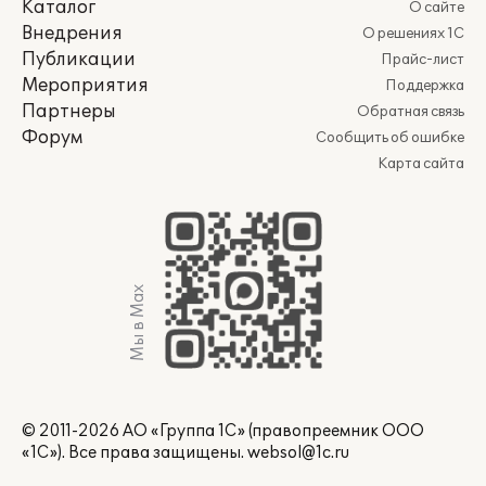
Каталог
О сайте
Внедрения
О решениях 1С
Публикации
Прайс-лист
Мероприятия
Поддержка
Партнеры
Обратная связь
Форум
Сообщить об ошибке
Карта сайта
Мы в Max
© 2011-2026 АО «Группа 1С» (правопреемник ООО
«1С»). Все права защищены.
websol@1c.ru