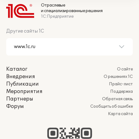
Отраслевые
и специализированные решения
1С:Предприятие
Другие сайты 1С
Каталог
О сайте
Внедрения
О решениях 1С
Публикации
Прайс-лист
Мероприятия
Поддержка
Партнеры
Обратная связь
Форум
Сообщить об ошибке
Карта сайта