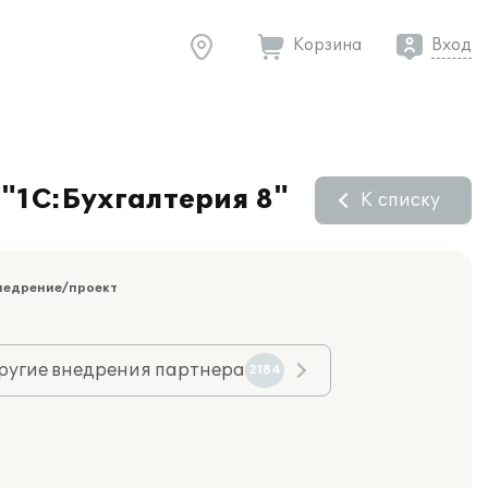
Корзина
Вход
 "1С:Бухгалтерия 8"
К списку
недрение/проект
ругие внедрения партнера
2184