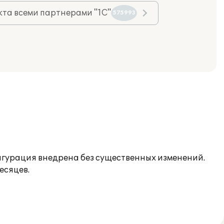
та всеми партнерами "1С"
575993
фигурация внедрена без существенных изменений.
есяцев.