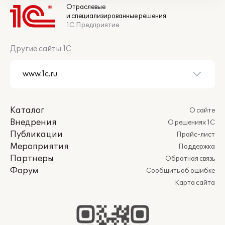
Отраслевые
и специализированные решения
1С:Предприятие
Другие сайты 1С
Каталог
О сайте
Внедрения
О решениях 1С
Публикации
Прайс-лист
Мероприятия
Поддержка
Партнеры
Обратная связь
Форум
Сообщить об ошибке
Карта сайта