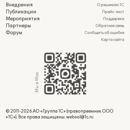
Внедрения
О решениях 1С
Публикации
Прайс-лист
Мероприятия
Поддержка
Партнеры
Обратная связь
Форум
Сообщить об ошибке
Карта сайта
Мы в Max
© 2011-2026 АО «Группа 1С» (правопреемник ООО
«1С»). Все права защищены.
websol@1c.ru