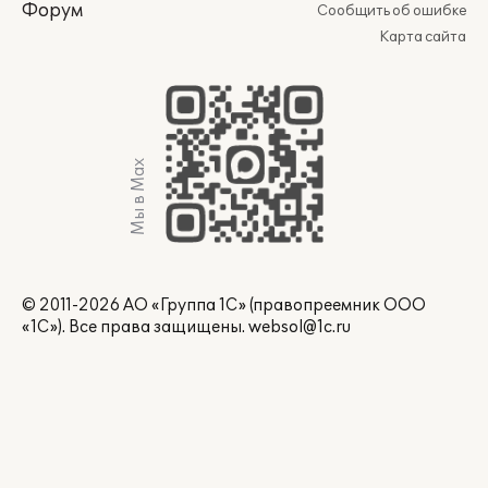
Форум
Сообщить об ошибке
Карта сайта
Мы в Max
© 2011-2026 АО «Группа 1С» (правопреемник ООО
«1С»). Все права защищены.
websol@1c.ru