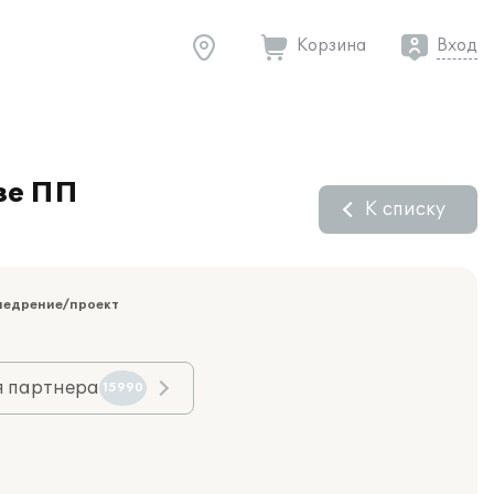
Корзина
Вход
зе ПП
К списку
недрение/проект
я партнера
15990