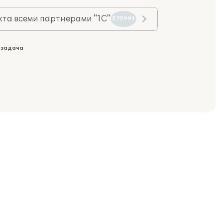
та всеми партнерами "1С"
575993
 задача