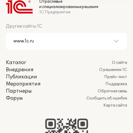
Отраслевые
и специализированные решения
1С:Предприятие
Другие сайты 1С
Каталог
О сайте
Внедрения
О решениях 1С
Публикации
Прайс-лист
Мероприятия
Поддержка
Партнеры
Обратная связь
Форум
Сообщить об ошибке
Карта сайта