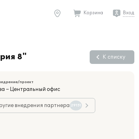
Корзина
Вход
рия 8"
К списку
недрение/проект
ва – Центральный офис
ругие внедрения партнера
29151