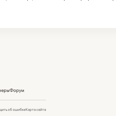
неры
Форум
ить об ошибке
Карта сайта