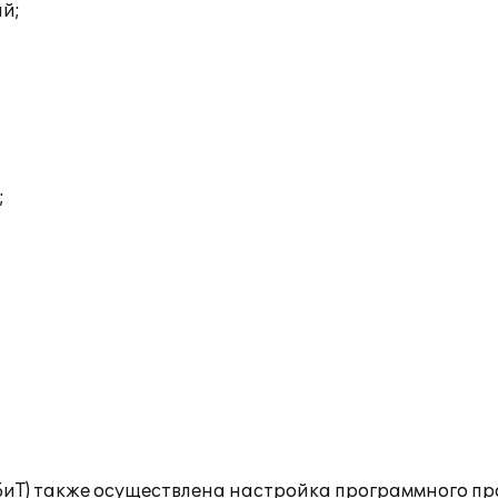
ий;
;
(БиТ) также осуществлена настройка программного пр