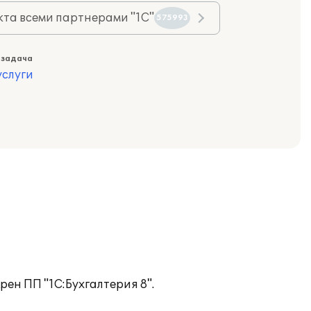
та всеми партнерами "1С"
575993
 задача
слуги
ен ПП "1С:Бухгалтерия 8".