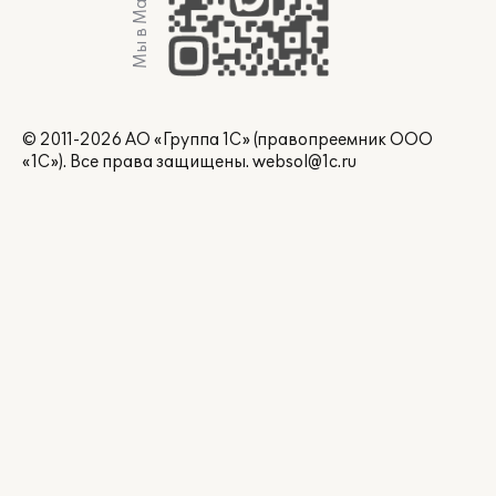
Мы в Max
© 2011-2026 АО «Группа 1С» (правопреемник ООО
«1С»). Все права защищены.
websol@1c.ru