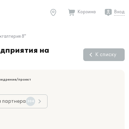
Корзина
Вход
хгалтерия 8"
едприятия на
К списку
недрение/проект
я партнера
304