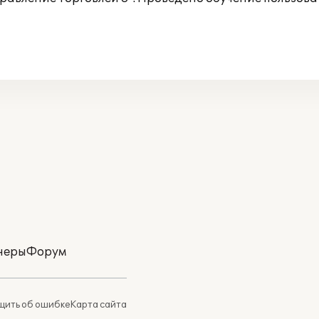
неры
Форум
ить об ошибке
Карта сайта