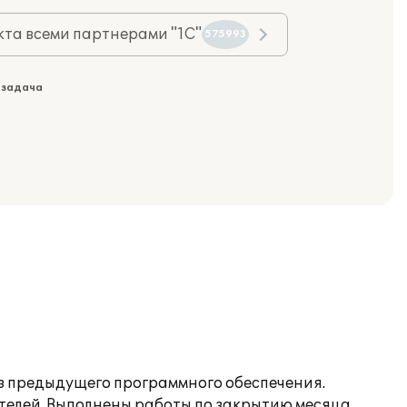
та всеми партнерами "1С"
575993
 задача
з предыдущего программного обеспечения.
ателей. Выполнены работы по закрытию месяца.