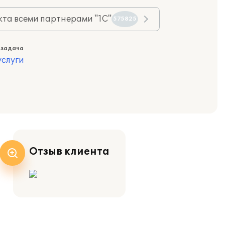
та всеми партнерами "1С"
575825
 задача
слуги
Отзыв клиента