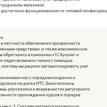
трудникам заказчика.
ак достаточно функциональности типовой конфигурац
ги
 в частности обеспечения прозрачности
нежными средствами, а также максимальную
 обратились в компанию «1С:Бухучет и
их задач возможно только с помощью
, поэтому мы решили автоматизировать учет
 ознакомил нас с порядком создания и
одписки на диски ИТС. Были описаны
емы, рассказано о возможностях регулярного
можности прохождении курсов и порядке
 мест: 3. Считаем автоматизированную