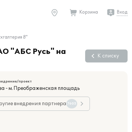
Корзина
Вход
хгалтерия 8"
АО "АБС Русь" на
К списку
недрение/проект
ва - м. Преображенская площадь
ругие внедрения партнера
7605