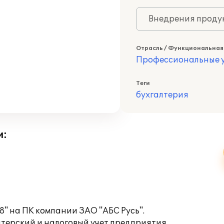
Внедрения продук
Отрасль / Функциональная
Профессиональные у
Теги
бухгалтерия
и:
8" на ПК компании ЗАО "АБС Русь".
терский и налоговый учет предприятия.