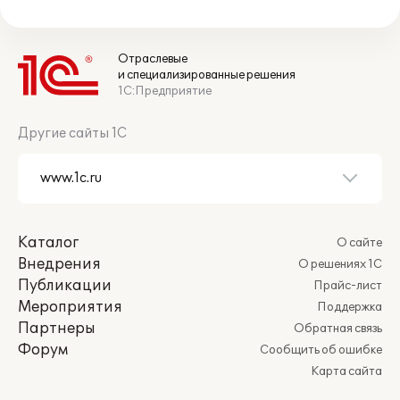
Отраслевые
и специализированные решения
1С:Предприятие
Другие сайты 1С
Каталог
О сайте
Внедрения
О решениях 1С
Публикации
Прайс-лист
Мероприятия
Поддержка
Партнеры
Обратная связь
Форум
Сообщить об ошибке
Карта сайта