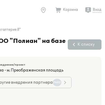
Корзина
Вход
хгалтерия 8"
ООО "Полиан" на базе
К списку
недрение/проект
ва - м. Преображенская площадь
ругие внедрения партнера
7602