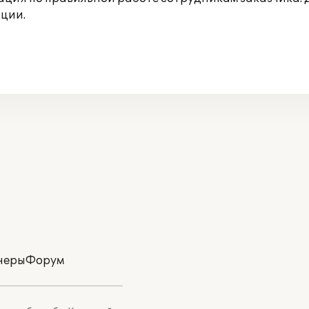
ции.
неры
Форум