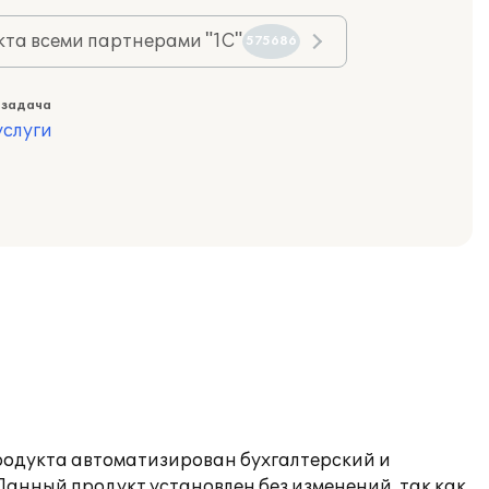
та всеми партнерами "1С"
575686
 задача
слуги
продукта автоматизирован бухгалтерский и
анный продукт установлен без изменений, так как