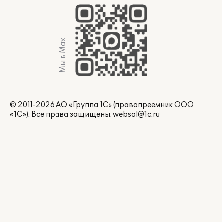
Мы в Max
© 2011-2026 АО «Группа 1С» (правопреемник ООО
«1С»). Все права защищены.
websol@1c.ru