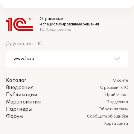
Отраслевые
и специализированные решения
1С:Предприятие
Другие сайты 1С
Каталог
О сайте
Внедрения
О решениях 1С
Публикации
Прайс-лист
Мероприятия
Поддержка
Партнеры
Обратная связь
Форум
Сообщить об ошибке
Карта сайта