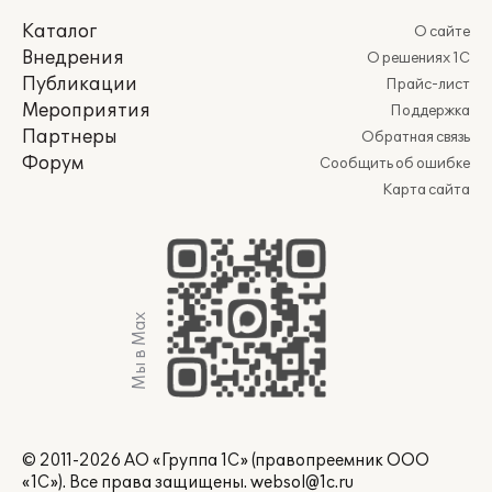
Каталог
О сайте
Внедрения
О решениях 1С
Публикации
Прайс-лист
Мероприятия
Поддержка
Партнеры
Обратная связь
Форум
Сообщить об ошибке
Карта сайта
Мы в Max
© 2011-2026 АО «Группа 1С» (правопреемник ООО
«1С»). Все права защищены.
websol@1c.ru