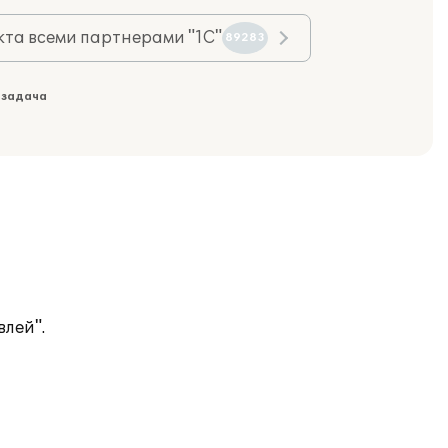
та всеми партнерами "1С"
89283
 задача
лей".