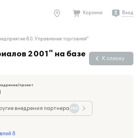
Корзина
Вход
едприятие 8.0. Управление торговлей"
иалов 2001" на базе
К списку
недрение/проект
Я
ругие внедрения партнера
980
влей 8