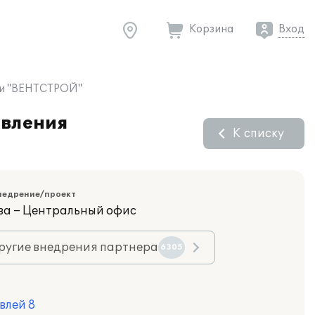
Корзина
Вход
нии "ВЕНТСТРОЙ"
авления
К списку
недрение/проект
ва – Центральный офис
ругие внедрения партнера
6305
влей 8