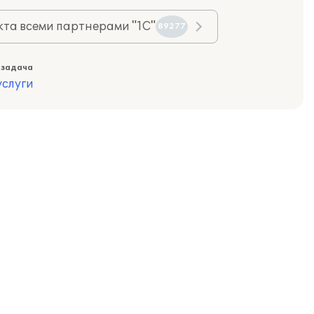
та всеми партнерами "1С"
89277
 задача
слуги