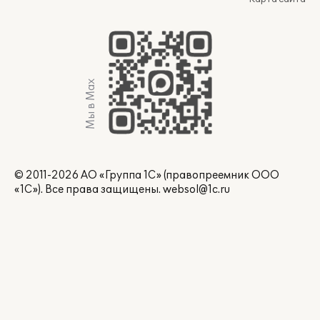
Мы в Max
© 2011-2026 АО «Группа 1С» (правопреемник ООО
«1С»). Все права защищены.
websol@1c.ru