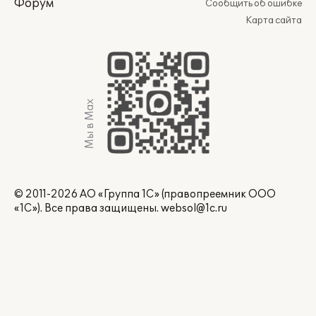
Форум
Сообщить об ошибке
Карта сайта
Мы в Max
© 2011-2026 АО «Группа 1С» (правопреемник ООО
«1С»). Все права защищены.
websol@1c.ru