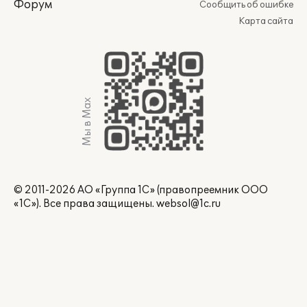
Форум
Сообщить об ошибке
Карта сайта
Мы в Max
© 2011-2026 АО «Группа 1С» (правопреемник ООО
«1С»). Все права защищены.
websol@1c.ru