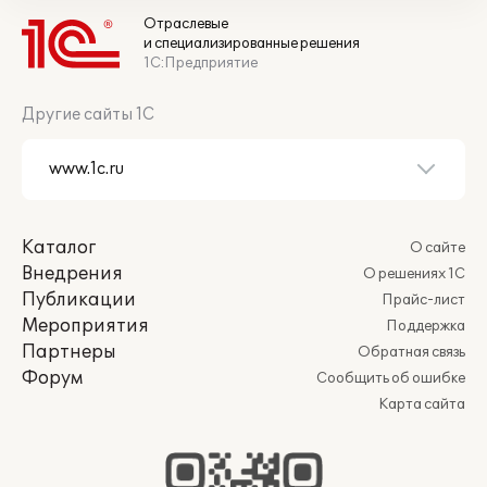
Отраслевые
и специализированные решения
1С:Предприятие
Другие сайты 1С
Каталог
О сайте
Внедрения
О решениях 1С
Публикации
Прайс-лист
Мероприятия
Поддержка
Партнеры
Обратная связь
Форум
Сообщить об ошибке
Карта сайта