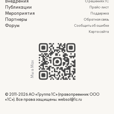
Внедрения
О решениях 1С
Публикации
Прайс-лист
Мероприятия
Поддержка
Партнеры
Обратная связь
Форум
Сообщить об ошибке
Карта сайта
Мы в Max
© 2011-2026 АО «Группа 1С» (правопреемник ООО
«1С»). Все права защищены.
websol@1c.ru