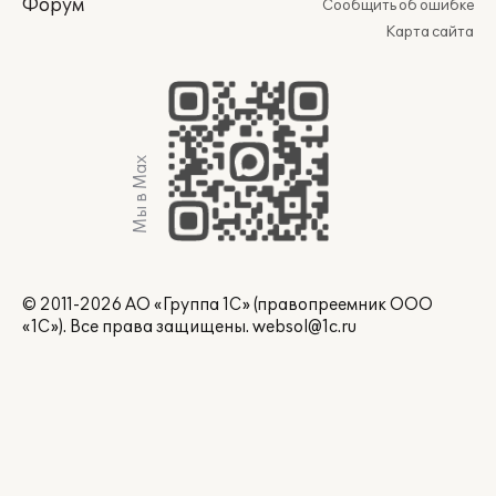
Форум
Сообщить об ошибке
Карта сайта
Мы в Max
© 2011-2026 АО «Группа 1С» (правопреемник ООО
«1С»). Все права защищены.
websol@1c.ru