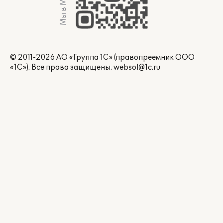
Мы в Max
© 2011-2026 АО «Группа 1С» (правопреемник ООО
«1С»). Все права защищены.
websol@1c.ru